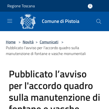
Salta al contenuto principale
Regione Toscana
Comune di Pistoia
Home
>
Novità
>
Comunicati
>
Pubblicato l’avviso per l'accordo quadro sulla
manutenzione di fontane e vasche monumentali
Pubblicato l’avviso
per l'accordo quadro
sulla manutenzione di
fontane e vasche