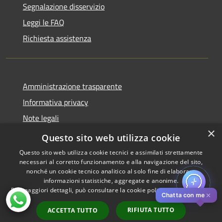
Segnalazione disservizio
Leggi le FAQ
Richiesta assistenza
Amministrazione trasparente
Informativa privacy
Note legali
×
Dichiarazione di accessibilità
Questo sito web utilizza cookie
Questo sito web utilizza cookie tecnici e assimilati strettamente
necessari al corretto funzionamento e alla navigazione del sito,
nonché un cookie tecnico analitico al solo fine di elaborare
informazioni statistiche, aggregate e anonime.
RSS
Copyright © 2026 • Comune di
Per maggiori dettagli, può consultare la cookie policy al seguente
link
Accessibilità
Pistoia • Powered by
✕
Chatta con me
Privacy
Municipium
Accesso
•
RIFIUTA TUTTO
ACCETTA TUTTO
Cookie
redazione