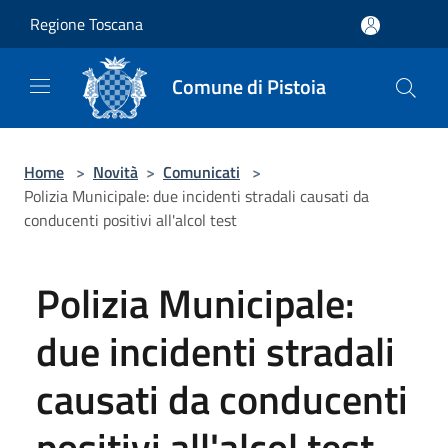
Salta al contenuto principale
Regione Toscana
Comune di Pistoia
Home
>
Novità
>
Comunicati
>
Polizia Municipale: due incidenti stradali causati da
conducenti positivi all'alcol test
Polizia Municipale:
due incidenti stradali
causati da conducenti
positivi all'alcol test