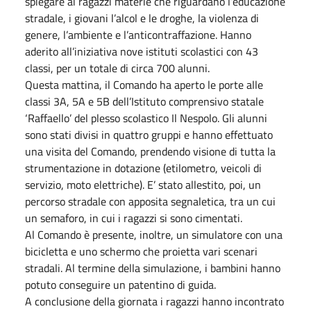
spiegare ai ragazzi materie che riguardano l’educazione
stradale, i giovani l’alcol e le droghe, la violenza di
genere, l’ambiente e l’anticontraffazione. Hanno
aderito all’iniziativa nove istituti scolastici con 43
classi, per un totale di circa 700 alunni.
Questa mattina, il Comando ha aperto le porte alle
classi 3A, 5A e 5B dell’Istituto comprensivo statale
‘Raffaello’ del plesso scolastico Il Nespolo. Gli alunni
sono stati divisi in quattro gruppi e hanno effettuato
una visita del Comando, prendendo visione di tutta la
strumentazione in dotazione (etilometro, veicoli di
servizio, moto elettriche). E’ stato allestito, poi, un
percorso stradale con apposita segnaletica, tra un cui
un semaforo, in cui i ragazzi si sono cimentati.
Al Comando è presente, inoltre, un simulatore con una
bicicletta e uno schermo che proietta vari scenari
stradali. Al termine della simulazione, i bambini hanno
potuto conseguire un patentino di guida.
A conclusione della giornata i ragazzi hanno incontrato