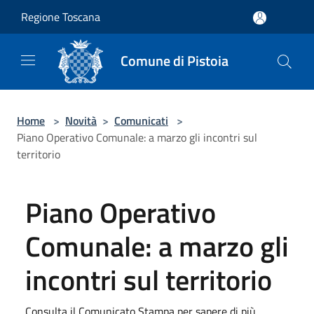
Salta al contenuto principale
Regione Toscana
Comune di Pistoia
Home
>
Novità
>
Comunicati
>
Piano Operativo Comunale: a marzo gli incontri sul
territorio
Piano Operativo
Comunale: a marzo gli
incontri sul territorio
Consulta il Comunicato Stampa per sapere di più