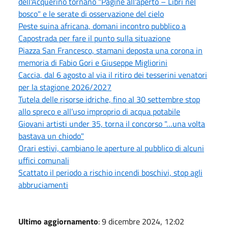
dell'Acquerino tornano "Pagine all'aperto – Libri nel
bosco" e le serate di osservazione del cielo
Peste suina africana, domani incontro pubblico a
Capostrada per fare il punto sulla situazione
Piazza San Francesco, stamani deposta una corona in
memoria di Fabio Gori e Giuseppe Migliorini
Caccia, dal 6 agosto al via il ritiro dei tesserini venatori
per la stagione 2026/2027
Tutela delle risorse idriche, fino al 30 settembre stop
allo spreco e all’uso improprio di acqua potabile
Giovani artisti under 35, torna il concorso "…una volta
bastava un chiodo"
Orari estivi, cambiano le aperture al pubblico di alcuni
uffici comunali
Scattato il periodo a rischio incendi boschivi, stop agli
abbruciamenti
Ultimo aggiornamento
: 9 dicembre 2024, 12:02