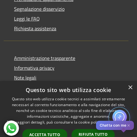
Segnalazione disservizio
Leggi le FAQ
Richiesta assistenza
Amministrazione trasparente
Informativa privacy
Note legali
×
Dichiarazione di accessibilità
Questo sito web utilizza cookie
Questo sito web utilizza cookie tecnici e assimilati strettamente
necessari al corretto funzionamento e alla navigazione del sito,
nonché un cookie tecnico analitico al solo fine di elaborare
informazioni statistiche, aggregate e anonime.
RSS
Copyright © 2026 • Comune di
Per maggiori dettagli, può consultare la cookie policy al seguente
link
Accessibilità
Pistoia • Powered by
✕
Chatta con me
Privacy
Municipium
Accesso
•
RIFIUTA TUTTO
ACCETTA TUTTO