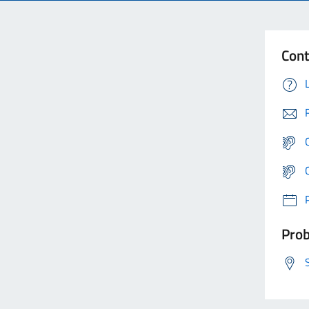
Cont
Prob