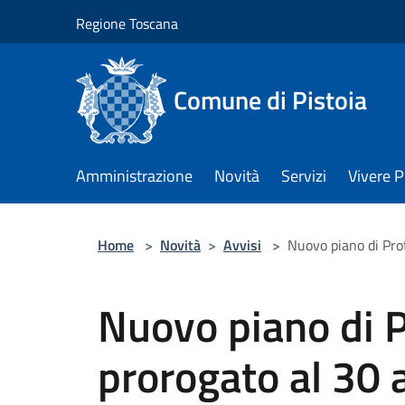
Salta al contenuto principale
Regione Toscana
Comune di Pistoia
Amministrazione
Novità
Servizi
Vivere P
Home
>
Novità
>
Avvisi
>
Nuovo piano di Prot
Nuovo piano di P
prorogato al 30 a