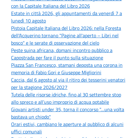
con la Capitale Italiana del Libro 2026
Estate in città 2026, gli appuntamenti da venerdì 7 a
lunedì 10 agosto
Pistoia Capitale Italiana del Libro 2026: nella Foresta
dell'Acquerino tornano "Pagine all'aperto – Libri nel
bosco" e le serate di osservazione del cielo
Peste suina africana, domani incontro pubblico a
Capostrada per fare il punto sulla situazione
Piazza San Francesco, stamani deposta una corona in
memoria di Fabio Gori e Giuseppe Migliorini
Caccia, dal 6 agosto al via il ritiro dei tesserini venatori
per la stagione 2026/2027
Tutela delle risorse idriche, fino al 30 settembre stop
allo spreco e all’uso improprio di acqua potabile
Giovani artisti under 35, torna il concorso "…una volta
bastava un chiodo"
Orari estivi, cambiano le aperture al pubblico di alcuni
uffici comunali