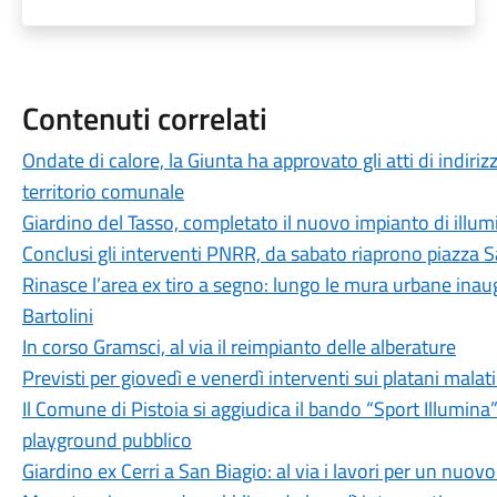
Contenuti correlati
Ondate di calore, la Giunta ha approvato gli atti di indirizz
territorio comunale
Giardino del Tasso, completato il nuovo impianto di illu
Conclusi gli interventi PNRR, da sabato riaprono piazza S
Rinasce l’area ex tiro a segno: lungo le mura urbane inaug
Bartolini
In corso Gramsci, al via il reimpianto delle alberature
Previsti per giovedì e venerdì interventi sui platani malati
Il Comune di Pistoia si aggiudica il bando “Sport Illumin
playground pubblico
Giardino ex Cerri a San Biagio: al via i lavori per un nuov