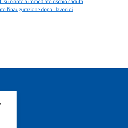
ti su piante a immediato rischio caduta
ato l’inaugurazione dopo i lavori di
?