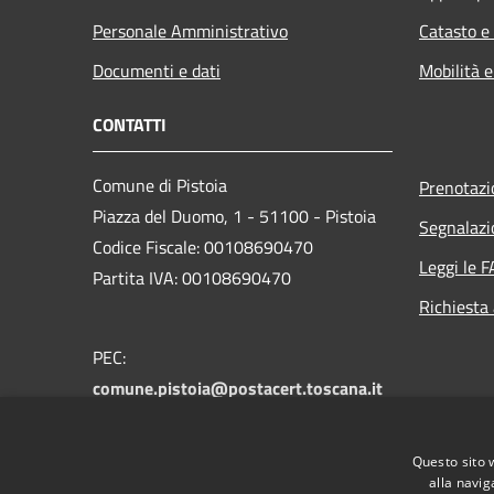
Personale Amministrativo
Catasto e
Documenti e dati
Mobilità e
CONTATTI
Comune di Pistoia
Prenotaz
Piazza del Duomo, 1 - 51100 - Pistoia
Segnalazi
Codice Fiscale: 00108690470
Leggi le 
Partita IVA: 00108690470
Richiesta
PEC:
comune.pistoia@postacert.toscana.it
Centralino Unico:
0573 3711
Numero verde PistoiaInforma:
800 012
Questo sito 
146
alla navig