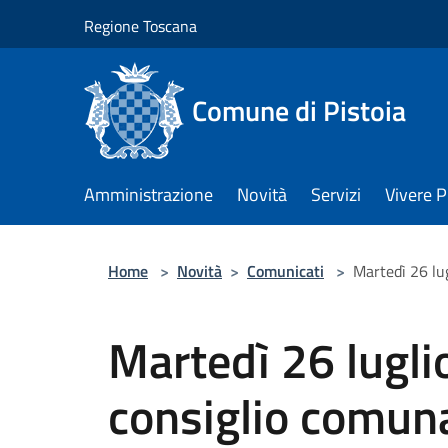
Salta al contenuto principale
Regione Toscana
Comune di Pistoia
Amministrazione
Novità
Servizi
Vivere P
Home
>
Novità
>
Comunicati
>
Martedì 26 lug
Martedì 26 luglio 
consiglio comun