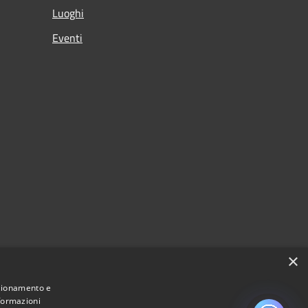
Luoghi
Eventi
×
nzionamento e
nformazioni