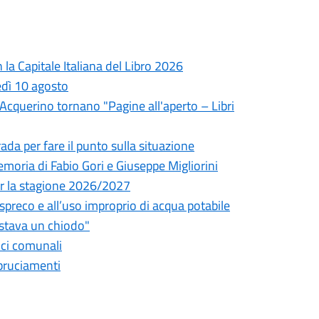
la Capitale Italiana del Libro 2026
edì 10 agosto
l'Acquerino tornano "Pagine all'aperto – Libri
da per fare il punto sulla situazione
oria di Fabio Gori e Giuseppe Migliorini
 per la stagione 2026/2027
o spreco e all’uso improprio di acqua potabile
astava un chiodo"
fici comunali
bbruciamenti