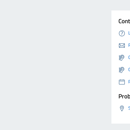
Cont
Prob