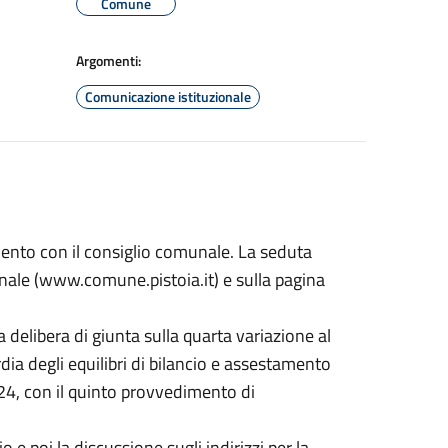
Comune
Argomenti:
Comunicazione istituzionale
mento con il consiglio comunale. La seduta
ionale (www.comune.pistoia.it) e sulla pagina
la delibera di giunta sulla quarta variazione al
dia degli equilibri di bilancio e assestamento
24, con il quinto provvedimento di
o e poi la discussione sugli indirizzi per la