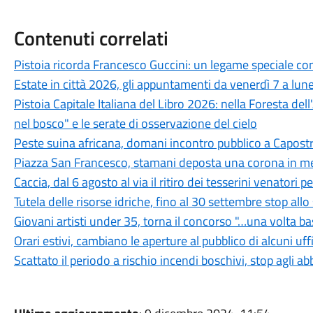
Contenuti correlati
Pistoia ricorda Francesco Guccini: un legame speciale con 
Estate in città 2026, gli appuntamenti da venerdì 7 a lun
Pistoia Capitale Italiana del Libro 2026: nella Foresta del
nel bosco" e le serate di osservazione del cielo
Peste suina africana, domani incontro pubblico a Capostra
Piazza San Francesco, stamani deposta una corona in mem
Caccia, dal 6 agosto al via il ritiro dei tesserini venatori
Tutela delle risorse idriche, fino al 30 settembre stop all
Giovani artisti under 35, torna il concorso "…una volta b
Orari estivi, cambiano le aperture al pubblico di alcuni uf
Scattato il periodo a rischio incendi boschivi, stop agli a