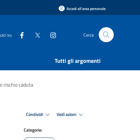
Accedi all'area personale
uici su
Cerca
Tutti gli argomenti
o rischio caduta
Condividi
Vedi azioni
Categorie: