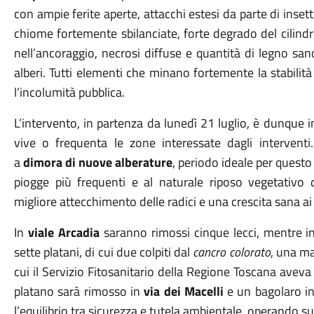
con ampie ferite aperte, attacchi estesi da parte di insett
chiome fortemente sbilanciate, forte degrado del cilind
nell’ancoraggio, necrosi diffuse e quantità di legno sano
alberi. Tutti elementi che minano fortemente la stabilità
l’incolumità pubblica.
L’intervento, in partenza da lunedì 21 luglio, è dunque i
vive o frequenta le zone interessate dagli interven
a
dimora di nuove alberature
, periodo ideale per questo 
piogge più frequenti e al naturale riposo vegetativo 
migliore attecchimento delle radici e una crescita sana ai
In
viale Arcadia
saranno rimossi cinque lecci, mentre 
sette platani, di cui due colpiti dal
cancro colorato
, una ma
cui il Servizio Fitosanitario della Regione Toscana avev
platano sarà rimosso in
via dei Macelli
e un bagolaro i
l’equilibrio tra sicurezza e tutela ambientale, operando su 