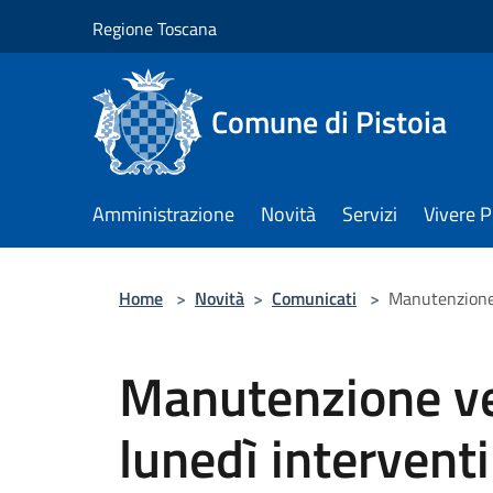
Salta al contenuto principale
Regione Toscana
Comune di Pistoia
Amministrazione
Novità
Servizi
Vivere P
Home
>
Novità
>
Comunicati
>
Manutenzione 
Manutenzione ve
lunedì interventi