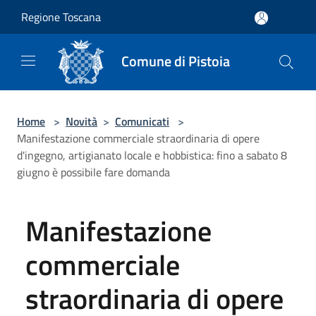
Salta al contenuto principale
Regione Toscana
Comune di Pistoia
Home
>
Novità
>
Comunicati
>
Manifestazione commerciale straordinaria di opere
d'ingegno, artigianato locale e hobbistica: fino a sabato 8
giugno è possibile fare domanda
Manifestazione
commerciale
straordinaria di opere