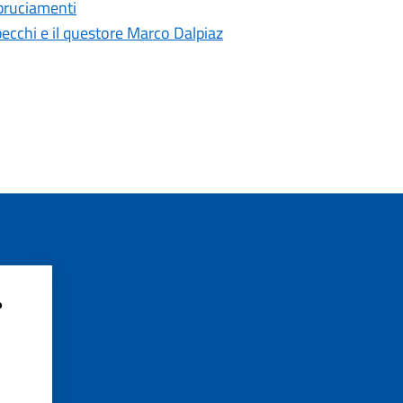
bbruciamenti
pecchi e il questore Marco Dalpiaz
?