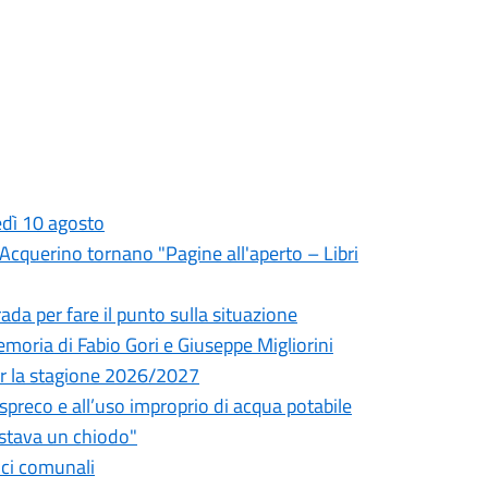
edì 10 agosto
l'Acquerino tornano "Pagine all'aperto – Libri
da per fare il punto sulla situazione
oria di Fabio Gori e Giuseppe Migliorini
 per la stagione 2026/2027
o spreco e all’uso improprio di acqua potabile
astava un chiodo"
fici comunali