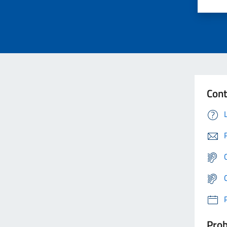
Cont
Prob