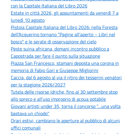
con la Capitale Italiana del Libro 2026
Estate in città 2026, gli appuntamenti da venerdì 7 a
lunedì 10 agosto
Pistoia Capitale Italiana del Libro 2026: nella Foresta
dell'Acquerino tornano "Pagine all'aperto – Libri nel
bosco" e le serate di osservazione del cielo
Peste suina africana, domani incontro pubblico a
Capostrada per fare il punto sulla situazione
Piazza San Francesco, stamani deposta una corona in
memoria di Fabio Gori e Giuseppe Migliorini
Caccia, dal 6 agosto al via il ritiro dei tesserini venatori
per la stagione 2026/2027
Tutela delle risorse idriche, fino al 30 settembre stop
allo spreco e all’uso improprio di acqua potabile
Giovani artisti under 35, torna il concorso "…una volta
bastava un chiodo"
Orari estivi, cambiano le aperture al pubblico di alcuni
uffici comunali