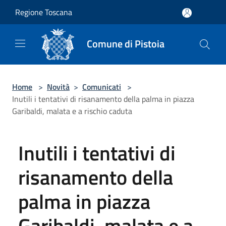
Salta al contenuto principale
Regione Toscana
Comune di Pistoia
Home
>
Novità
>
Comunicati
>
Inutili i tentativi di risanamento della palma in piazza
Garibaldi, malata e a rischio caduta
Inutili i tentativi di
risanamento della
palma in piazza
Garibaldi, malata e a