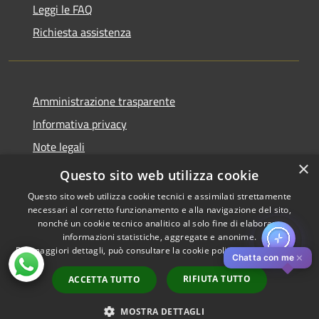
Leggi le FAQ
Richiesta assistenza
Amministrazione trasparente
Informativa privacy
Note legali
×
Dichiarazione di accessibilità
Questo sito web utilizza cookie
Questo sito web utilizza cookie tecnici e assimilati strettamente
necessari al corretto funzionamento e alla navigazione del sito,
nonché un cookie tecnico analitico al solo fine di elaborare
informazioni statistiche, aggregate e anonime.
RSS
Copyright © 2026 • Comune di
Per maggiori dettagli, può consultare la cookie policy al seguente
link
Accessibilità
Pistoia • Powered by
✕
Chatta con me
Privacy
Municipium
Accesso
•
RIFIUTA TUTTO
ACCETTA TUTTO
Cookie
redazione
Mappa del sito
MOSTRA DETTAGLI