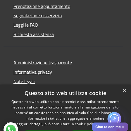
Prenotazione appuntamento
Segnalazione disservizio
Leggi le FAQ
Richiesta assistenza
Amministrazione trasparente
Informativa privacy
Note legali
×
Dichiarazione di accessibilità
Questo sito web utilizza cookie
Questo sito web utilizza cookie tecnici e assimilati strettamente
necessari al corretto funzionamento e alla navigazione del sito,
nonché un cookie tecnico analitico al solo fine di elaborare
informazioni statistiche, aggregate e anonime.
RSS
Copyright © 2026 • Comune di
Per maggiori dettagli, può consultare la cookie policy al seguente
link
Accessibilità
Pistoia • Powered by
✕
Chatta con me