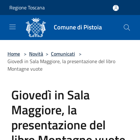
Salta al contenuto principale
Regione Toscana
Comune di Pistoia
Home
>
Novità
>
Comunicati
>
Giovedì in Sala Maggiore, la presentazione del libro
Montagne vuote
Giovedì in Sala
Maggiore, la
presentazione del
libro Montagne vuote