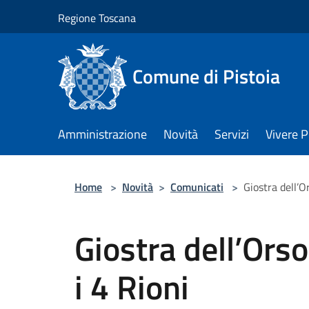
Salta al contenuto principale
Regione Toscana
Comune di Pistoia
Amministrazione
Novità
Servizi
Vivere P
Home
>
Novità
>
Comunicati
>
Giostra dell’Or
Giostra dell’Orso
i 4 Rioni