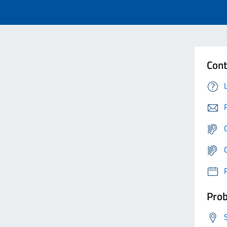
Cont
Prob