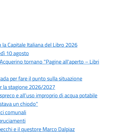
la Capitale Italiana del Libro 2026
edì 10 agosto
l'Acquerino tornano "Pagine all'aperto – Libri
da per fare il punto sulla situazione
 per la stagione 2026/2027
o spreco e all’uso improprio di acqua potabile
astava un chiodo"
fici comunali
bbruciamenti
pecchi e il questore Marco Dalpiaz