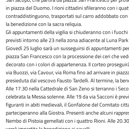
in piazza del Duomo. I rioni cittadini sfileranno con i quat
contraddistinguono, trasportati sul carro addobbato con s
la benedizione con la sacra reliquia.
Gli appuntamenti della vigilia si chiuderanno con i fuochi 
previsti intorno alle 23 nella zona adiacente al Luna Park
Giovedì 25 luglio sarà un susseguirsi di appuntamenti per 
piazza San Francesco con la processione dei ceri che vede
decorato con i colori di appartenenza. Il corteo prosegui
via Buozzi, via Cavour, via Roma fino ad arrivare in piaz
presieduta dal vescovo Fausto Tardelli. Al termine, la bene
Alle 17.30 nella Cattedrale di San Zeno si terranno i Seco
celebrata la Messa solenne. Alle 19 da via Sacconi è previ
figuranti in abiti medievali, il Gonfalone del Comitato cit
parteciperanno alla Giostra. Presenti anche alcuni rappr
Nembo di Pistoia gemellati con i quattro Rioni. Alle 20.30
verrà impartita la benedizione ai cavalli.