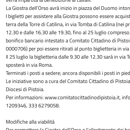
La Giostra dell’Orso avrà inizio in piazza del Duomo intor
I biglietti per assistere alla Giostra possono essere acquis
terra della Torre di Catilina, in via Tomba di Catilina (nei 
12.30 e dalle 16.30 alle 19.30, fino al 25 luglio compreso.
bonifico bancario intestato a Comitato Cittadino di Pi
0000706) per poi essere ritirati al punto biglietteria in via
Il 25 luglio la biglietteria dalle 9.30 alle 12.30 sarà in via
sposterà in via Roma.
Terminati i posti a sedere; ancora disponibili i posti in pie
Le iniziative sono a cura del Comitato Cittadino di Pisto
Diocesi di Pistoia.
Per informazioni: www.comitatocittadinodipistoia.it, inf
1209346, 333 6279058.
Modifiche alla viabilità
Per permettere la Giostra dell’Orso e l’allestimento dei ba