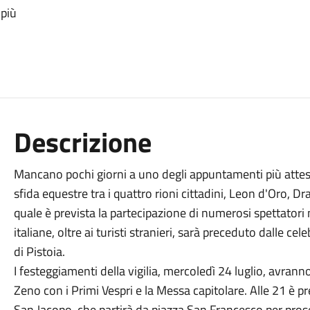
 più
Descrizione
Mancano pochi giorni a uno degli appuntamenti più attesi d
sfida equestre tra i quattro rioni cittadini, Leon d'Oro, Dr
quale è prevista la partecipazione di numerosi spettatori 
italiane, oltre ai turisti stranieri, sarà preceduto dalle ce
di Pistoia.
I festeggiamenti della vigilia, mercoledì 24 luglio, avranno
Zeno con i Primi Vespri e la Messa capitolare. Alle 21 è pr
San Jacopo, che partirà da piazza San Francesco per proseg