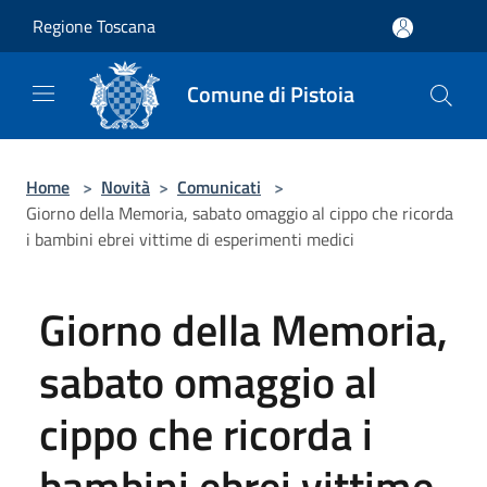
Salta al contenuto principale
Regione Toscana
Comune di Pistoia
Home
>
Novità
>
Comunicati
>
Giorno della Memoria, sabato omaggio al cippo che ricorda
i bambini ebrei vittime di esperimenti medici
Giorno della Memoria,
sabato omaggio al
cippo che ricorda i
bambini ebrei vittime