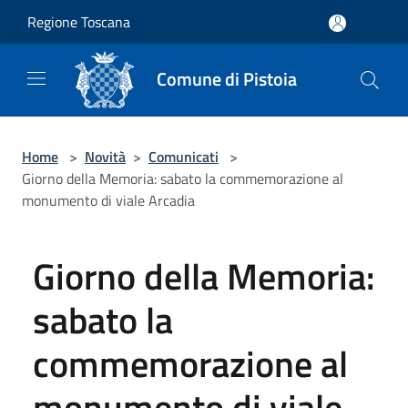
Salta al contenuto principale
Regione Toscana
Comune di Pistoia
Home
>
Novità
>
Comunicati
>
Giorno della Memoria: sabato la commemorazione al
monumento di viale Arcadia
Giorno della Memoria:
sabato la
commemorazione al
monumento di viale