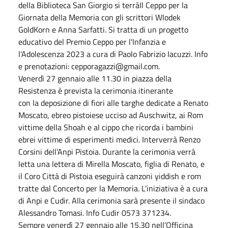
della Biblioteca San Giorgio si terràIl Ceppo per la
Giornata della Memoria con gli scrittori Wlodek
GoldKorn e Anna Sarfatti. Si tratta di un progetto
educativo del Premio Ceppo per l'Infanzia e
l'Adolescenza 2023 a cura di Paolo Fabrizio Iacuzzi. Info
e prenotazioni: cepporagazzi@gmail.com.
Venerdì 27 gennaio alle 11.30 in piazza della
Resistenza è prevista la cerimonia itinerante
con la deposizione di fiori alle targhe dedicate a Renato
Moscato, ebreo pistoiese ucciso ad Auschwitz, ai Rom
vittime della Shoah e al cippo che ricorda i bambini
ebrei vittime di esperimenti medici. Interverrà Renzo
Corsini dell’Anpi Pistoia. Durante la cerimonia verrà
letta una lettera di Mirella Moscato, figlia di Renato, e
il Coro Città di Pistoia eseguirà canzoni yiddish e rom
tratte dal Concerto per la Memoria. L’iniziativa è a cura
di Anpi e Cudir. Alla cerimonia sarà presente il sindaco
Alessandro Tomasi. Info Cudir 0573 371234.
Sempre venerdì 27 gennaio alle 15.30 nell’Officina