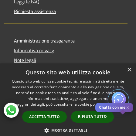
Leggi le FAQ
Richiesta assistenza
Amministrazione trasparente
Informativa privacy
Note legali
×
Dichiarazione di accessibilità
Questo sito web utilizza cookie
Questo sito web utilizza cookie tecnici e assimilati strettamente
necessari al corretto funzionamento e alla navigazione del sito,
nonché un cookie tecnico analitico al solo fine di elaborare
informazioni statistiche, aggregate e anonime.
RSS
Copyright © 2026 • Comune di
Per maggiori dettagli, può consultare la cookie policy al seguente
link
Accessibilità
Pistoia • Powered by
✕
Chatta con me
Privacy
Municipium
Accesso
•
RIFIUTA TUTTO
ACCETTA TUTTO
Cookie
redazione
Mappa del sito
MOSTRA DETTAGLI