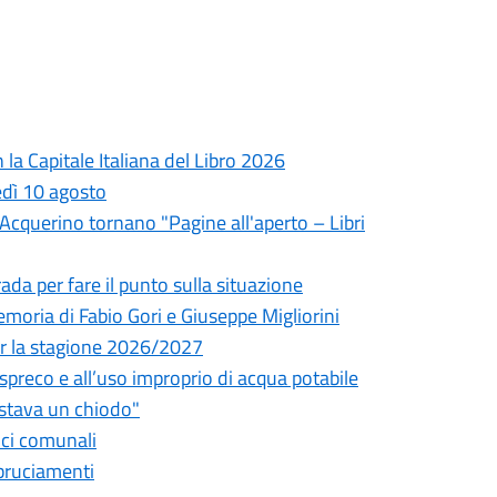
la Capitale Italiana del Libro 2026
edì 10 agosto
l'Acquerino tornano "Pagine all'aperto – Libri
da per fare il punto sulla situazione
oria di Fabio Gori e Giuseppe Migliorini
 per la stagione 2026/2027
o spreco e all’uso improprio di acqua potabile
astava un chiodo"
fici comunali
bbruciamenti