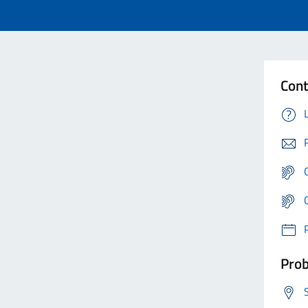
Cont
Prob