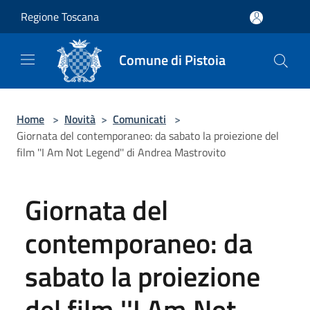
Salta al contenuto principale
Regione Toscana
Comune di Pistoia
Home
>
Novità
>
Comunicati
>
Giornata del contemporaneo: da sabato la proiezione del
film ''I Am Not Legend'' di Andrea Mastrovito
Giornata del
contemporaneo: da
sabato la proiezione
del film ''I Am Not