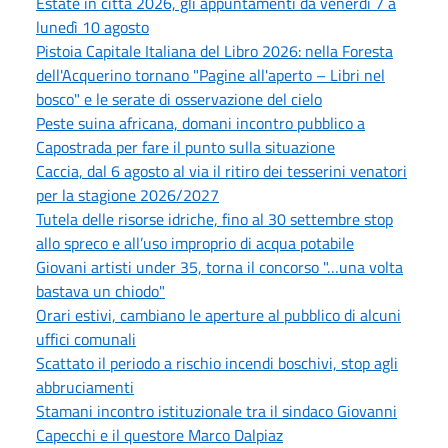
Estate in città 2026, gli appuntamenti da venerdì 7 a
lunedì 10 agosto
Pistoia Capitale Italiana del Libro 2026: nella Foresta
dell'Acquerino tornano "Pagine all'aperto – Libri nel
bosco" e le serate di osservazione del cielo
Peste suina africana, domani incontro pubblico a
Capostrada per fare il punto sulla situazione
Caccia, dal 6 agosto al via il ritiro dei tesserini venatori
per la stagione 2026/2027
Tutela delle risorse idriche, fino al 30 settembre stop
allo spreco e all’uso improprio di acqua potabile
Giovani artisti under 35, torna il concorso "…una volta
bastava un chiodo"
Orari estivi, cambiano le aperture al pubblico di alcuni
uffici comunali
Scattato il periodo a rischio incendi boschivi, stop agli
abbruciamenti
Stamani incontro istituzionale tra il sindaco Giovanni
Capecchi e il questore Marco Dalpiaz