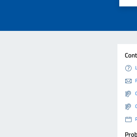
Cont
Prob