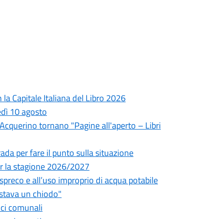
la Capitale Italiana del Libro 2026
edì 10 agosto
l'Acquerino tornano "Pagine all'aperto – Libri
da per fare il punto sulla situazione
 per la stagione 2026/2027
o spreco e all’uso improprio di acqua potabile
astava un chiodo"
fici comunali