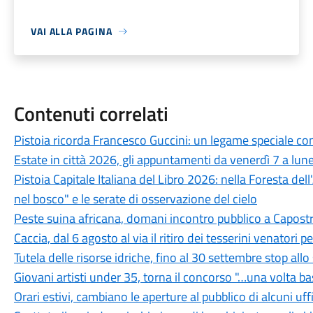
VAI ALLA PAGINA
Contenuti correlati
Pistoia ricorda Francesco Guccini: un legame speciale con 
Estate in città 2026, gli appuntamenti da venerdì 7 a lun
Pistoia Capitale Italiana del Libro 2026: nella Foresta del
nel bosco" e le serate di osservazione del cielo
Peste suina africana, domani incontro pubblico a Capostra
Caccia, dal 6 agosto al via il ritiro dei tesserini venatori
Tutela delle risorse idriche, fino al 30 settembre stop all
Giovani artisti under 35, torna il concorso "…una volta b
Orari estivi, cambiano le aperture al pubblico di alcuni uf