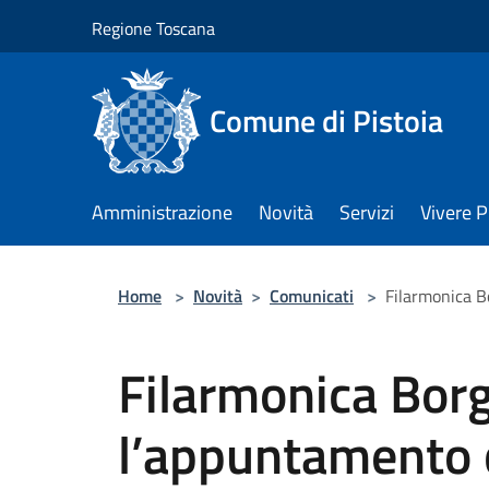
Salta al contenuto principale
Regione Toscana
Comune di Pistoia
Amministrazione
Novità
Servizi
Vivere P
Home
>
Novità
>
Comunicati
>
Filarmonica B
Filarmonica Bor
l’appuntamento c