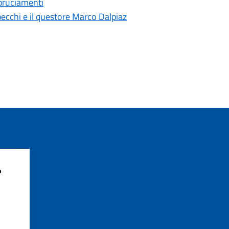
bbruciamenti
pecchi e il questore Marco Dalpiaz
?