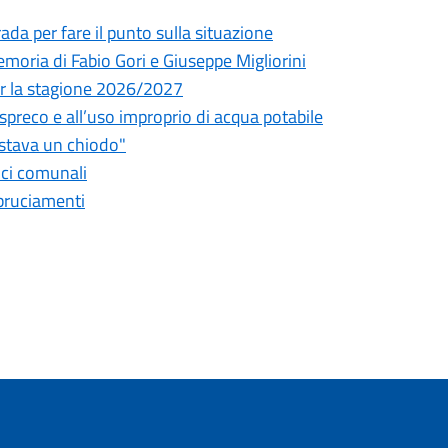
da per fare il punto sulla situazione
oria di Fabio Gori e Giuseppe Migliorini
 per la stagione 2026/2027
o spreco e all’uso improprio di acqua potabile
astava un chiodo"
fici comunali
bbruciamenti