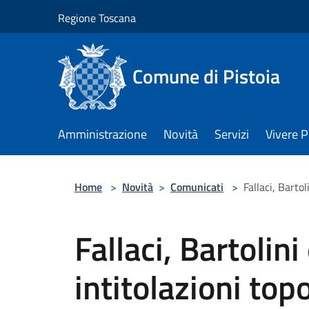
Salta al contenuto principale
Regione Toscana
Comune di Pistoia
Amministrazione
Novità
Servizi
Vivere P
Home
>
Novità
>
Comunicati
>
Fallaci, Barto
Fallaci, Bartolin
intitolazioni to