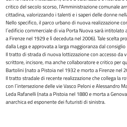
critico del secolo scorso, l'Amministrazione comunale a
cittadina, valorizzando i talenti e i saperi delle donne nella
Nello specifico, il parco urbano di nuova realizzazione co
l´edificio commerciale di via Porta Nuova sarà intitolato al
a Firenze nel 1929 e lì deceduta nel 2006). Tale scelta p
dalla Lega e approvata a larga maggioranza dal consiglio
Il tratto di strada di nuova lottizzazione con accesso da vi
scrittore, incisore, ma anche collaboratore e critico per qu
Bartolini (nato a Pistoia nel 1932 e morto a Firenze nel 2
Il tratto stradale di recente realizzazione che collega la ro
con l´intersezione delle vie Vasco Peloni e Alessandro Manz
Leda Rafanelli (nata a Pistoia nel 1880 e morta a Genova
anarchica ed esponente dei futuristi di sinistra.