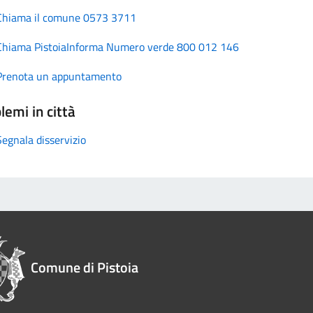
Chiama il comune 0573 3711
Chiama PistoiaInforma Numero verde 800 012 146
Prenota un appuntamento
lemi in città
Segnala disservizio
Comune di Pistoia