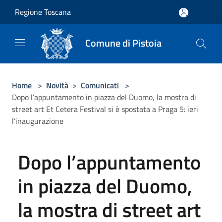
Salta al contenuto principale
Regione Toscana
Comune di Pistoia
Home
>
Novità
>
Comunicati
>
Dopo l’appuntamento in piazza del Duomo, la mostra di
street art Et Cetera Festival si è spostata a Praga 5: ieri
l’inaugurazione
Dopo l’appuntamento
in piazza del Duomo,
la mostra di street art