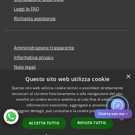
Leggi le FAQ
Richiesta assistenza
Amministrazione trasparente
Informativa privacy
Note legali
×
Dichiarazione di accessibilità
Questo sito web utilizza cookie
Questo sito web utilizza cookie tecnici e assimilati strettamente
necessari al corretto funzionamento e alla navigazione del sito,
nonché un cookie tecnico analitico al solo fine di elaborare
informazioni statistiche, aggregate e anonime.
RSS
Copyright © 2026 • Comune di
Per maggiori dettagli, può consultare la cookie policy al seguente
link
Accessibilità
Pistoia • Powered by
✕
Chatta con me
Privacy
Municipium
Accesso
•
RIFIUTA TUTTO
ACCETTA TUTTO
Cookie
redazione