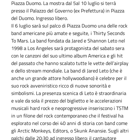
Piazza Duomo. La mostra dal 5al 10 luglio si terrà
presso il Palazzo del Governo (ex Prefettura) in Piazza
del Duomo. Ingresso libero.
Il 6 luglio sarà sul palco di Piazza Duomo una delle rock
band americane più amate e seguite, i Thirty Seconds
To Mars. La band fondata da Jared e Shannon Leto nel
1998 a Los Angeles sarà protagonista del sabato sera
con le canzoni del suo ultimo album America e gli hit
del passato che hanno scalato tutte le vette dell’airplay
e dello stream mondiale. La band di Jared Leto (che è
anche un grande attore hollywoodiano) è celebre per il
suo rock avveniristico ricco di nuove sonorità e
simbolismi. La presenza scenica di Leto è straordinaria
e vale da sola il prezzo del biglietto e le accelerazioni
musicali hard rock e neoprogressive inseriscono i TSTM
in un filone del rock contemporaneo che il festival ha
esplorato nel corso dei 40 anni di storia con band come
gli Arctic Monkeys, Editors, o Skunk Anansie. Sugli altri
palchi dalle 20:30 ad ingresso libero: il cantautore