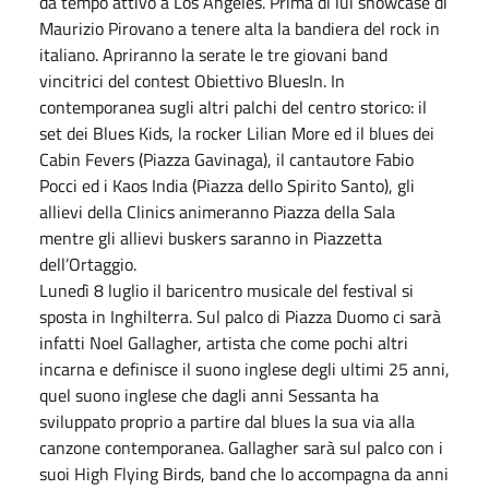
da tempo attivo a Los Angeles. Prima di lui showcase di
Maurizio Pirovano a tenere alta la bandiera del rock in
italiano. Apriranno la serate le tre giovani band
vincitrici del contest Obiettivo BluesIn. In
contemporanea sugli altri palchi del centro storico: il
set dei Blues Kids, la rocker Lilian More ed il blues dei
Cabin Fevers (Piazza Gavinaga), il cantautore Fabio
Pocci ed i Kaos India (Piazza dello Spirito Santo), gli
allievi della Clinics animeranno Piazza della Sala
mentre gli allievi buskers saranno in Piazzetta
dell’Ortaggio.
Lunedì 8 luglio il baricentro musicale del festival si
sposta in Inghilterra. Sul palco di Piazza Duomo ci sarà
infatti Noel Gallagher, artista che come pochi altri
incarna e definisce il suono inglese degli ultimi 25 anni,
quel suono inglese che dagli anni Sessanta ha
sviluppato proprio a partire dal blues la sua via alla
canzone contemporanea. Gallagher sarà sul palco con i
suoi High Flying Birds, band che lo accompagna da anni