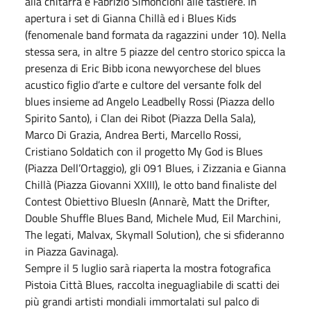
alla chitarra e Fabrizio Simoncioni alle tastiere. In
apertura i set di Gianna Chillà ed i Blues Kids
(fenomenale band formata da ragazzini under 10). Nella
stessa sera, in altre 5 piazze del centro storico spicca la
presenza di Eric Bibb icona newyorchese del blues
acustico figlio d’arte e cultore del versante folk del
blues insieme ad Angelo Leadbelly Rossi (Piazza dello
Spirito Santo), i Clan dei Ribot (Piazza Della Sala),
Marco Di Grazia, Andrea Berti, Marcello Rossi,
Cristiano Soldatich con il progetto My God is Blues
(Piazza Dell’Ortaggio), gli 091 Blues, i Zizzania e Gianna
Chillà (Piazza Giovanni XXIII), le otto band finaliste del
Contest Obiettivo BluesIn (Annarè, Matt the Drifter,
Double Shuffle Blues Band, Michele Mud, Eil Marchini,
The legati, Malvax, Skymall Solution), che si sfideranno
in Piazza Gavinaga).
Sempre il 5 luglio sarà riaperta la mostra fotografica
Pistoia Città Blues, raccolta ineguagliabile di scatti dei
più grandi artisti mondiali immortalati sul palco di