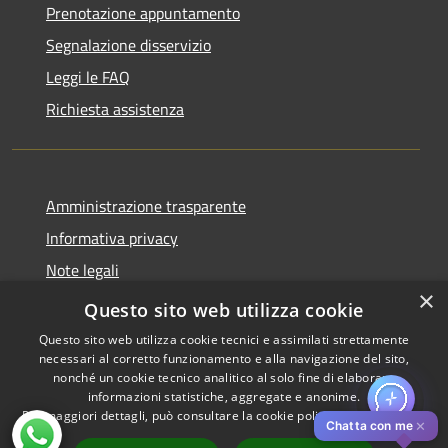
Prenotazione appuntamento
Segnalazione disservizio
Leggi le FAQ
Richiesta assistenza
Amministrazione trasparente
Informativa privacy
Note legali
×
Dichiarazione di accessibilità
Questo sito web utilizza cookie
Questo sito web utilizza cookie tecnici e assimilati strettamente
necessari al corretto funzionamento e alla navigazione del sito,
nonché un cookie tecnico analitico al solo fine di elaborare
informazioni statistiche, aggregate e anonime.
RSS
Copyright © 2026 • Comune di
Per maggiori dettagli, può consultare la cookie policy al seguente
link
Accessibilità
Pistoia • Powered by
✕
Chatta con me