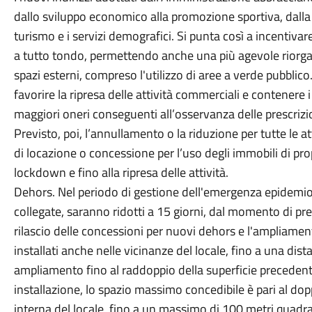
dallo sviluppo economico alla promozione sportiva, dalla m
turismo e i servizi demografici. Si punta così a incentivar
a tutto tondo, permettendo anche una più agevole riorgani
spazi esterni, compreso l'utilizzo di aree a verde pubbli
favorire la ripresa delle attività commerciali e contenere 
maggiori oneri conseguenti all’osservanza delle prescrizion
Previsto, poi, l’annullamento o la riduzione per tutte le
di locazione o concessione per l’uso degli immobili di pro
lockdown e fino alla ripresa delle attività.
Dehors. Nel periodo di gestione dell'emergenza epidemiolo
collegate, saranno ridotti a 15 giorni, dal momento di pres
rilascio delle concessioni per nuovi dehors e l'ampliament
installati anche nelle vicinanze del locale, fino a una dis
ampliamento fino al raddoppio della superficie preceden
installazione, lo spazio massimo concedibile è pari al do
interna del locale, fino a un massimo di 100 metri quadrat