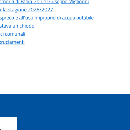
oria di Fabio Gori e Giuseppe Migliorini
 per la stagione 2026/2027
o spreco e all’uso improprio di acqua potabile
astava un chiodo"
fici comunali
bbruciamenti