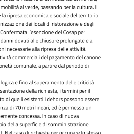
obilità al verde, passando per la cultura, il
e la ripresa economica e sociale del territorio
zzazione dei locali di ristorazione e degli
co.Confermata l’esenzione del Cosap per
i danni dovuti alle chiusure prolungate e ai
i necessarie alla ripresa delle attività.
 attività commerciali del pagamento del canone
prietà comunale, a partire dal periodo di
gica e fino al superamento delle criticità
entazione della richiesta, i termini per il
o di quelli esistenti.I dehors possono essere
tanza di 70 metri lineari, ed è permesso un
temente concessa. In caso di nuova
ppio della superficie di somministrazione
i.Nel caso di richieste per occupare lo stesso