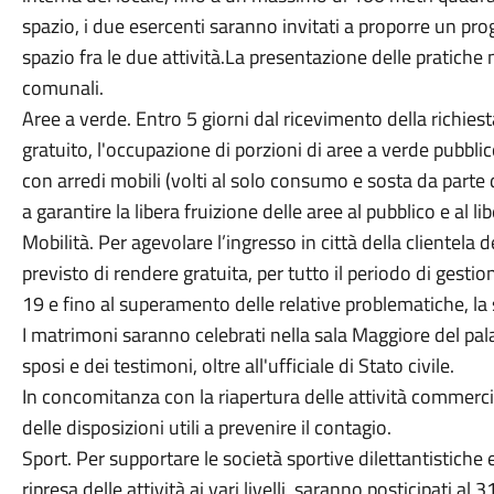
spazio, i due esercenti saranno invitati a proporre un pro
spazio fra le due attività.La presentazione delle pratiche
comunali.
Aree a verde. Entro 5 giorni dal ricevimento della richiesta
gratuito, l'occupazione di porzioni di aree a verde pubbl
con arredi mobili (volti al solo consumo e sosta da parte d
a garantire la libera fruizione delle aree al pubblico e al li
Mobilità. Per agevolare l’ingresso in città della clientela
previsto di rendere gratuita, per tutto il periodo di ges
19 e fino al superamento delle relative problematiche, la 
I matrimoni saranno celebrati nella sala Maggiore del pa
sposi e dei testimoni, oltre all'ufficiale di Stato civile.
In concomitanza con la riapertura delle attività commercial
delle disposizioni utili a prevenire il contagio.
Sport. Per supportare le società sportive dilettantistiche 
ripresa delle attività ai vari livelli, saranno posticipati 