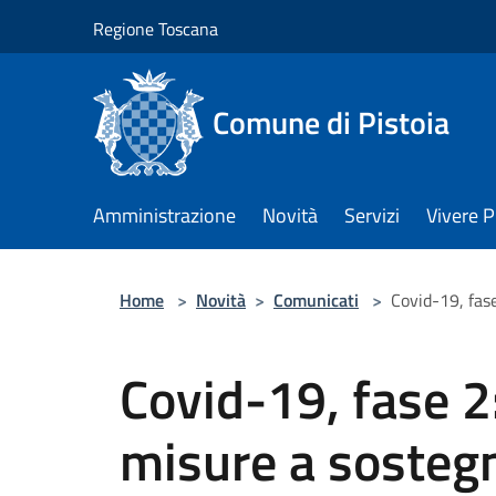
Salta al contenuto principale
Regione Toscana
Comune di Pistoia
Amministrazione
Novità
Servizi
Vivere P
Home
>
Novità
>
Comunicati
>
Covid-19, fas
Covid-19, fase 
misure a sosteg