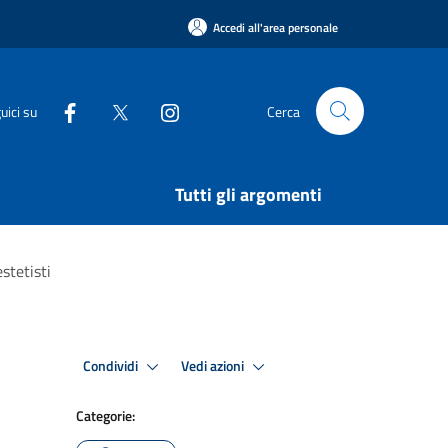
Accedi all'area personale
uici su
Cerca
Tutti gli argomenti
stetisti
Condividi
Vedi azioni
Categorie: