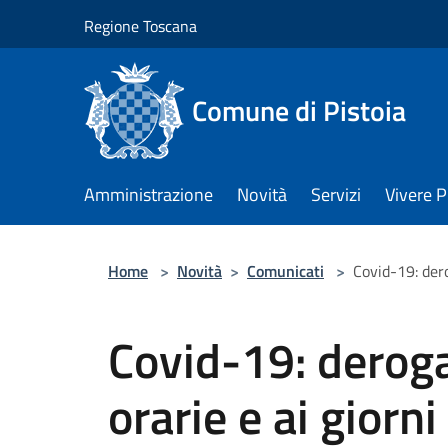
Salta al contenuto principale
Regione Toscana
Comune di Pistoia
Amministrazione
Novità
Servizi
Vivere P
Home
>
Novità
>
Comunicati
>
Covid-19: dero
Covid-19: deroga 
orarie e ai giorni