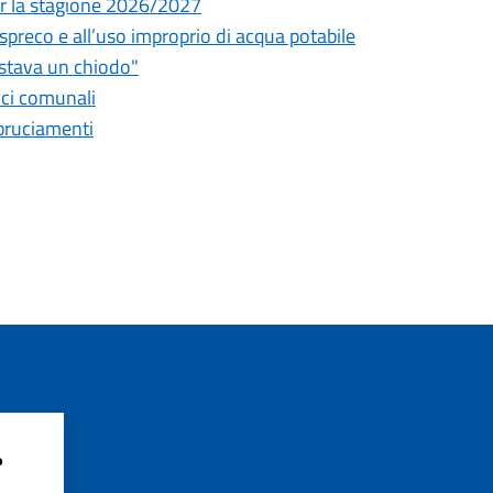
 per la stagione 2026/2027
o spreco e all’uso improprio di acqua potabile
astava un chiodo"
fici comunali
bbruciamenti
?