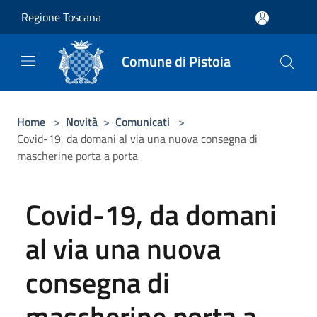
Salta al contenuto principale
Regione Toscana
Comune di Pistoia
Home
>
Novità
>
Comunicati
>
Covid-19, da domani al via una nuova consegna di
mascherine porta a porta
Covid-19, da domani
al via una nuova
consegna di
mascherine porta a