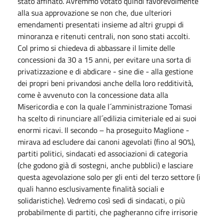
stato affinato. Avremmo votato quindi favorevolmente
alla sua approvazione se non che, due ulteriori
emendamenti presentati insieme ad altri gruppi di
minoranza e ritenuti centrali, non sono stati accolti.
Col primo si chiedeva di abbassare il limite delle
concessioni da 30 a 15 anni, per evitare una sorta di
privatizzazione e di abdicare - sine die - alla gestione
dei propri beni privandosi anche della loro redditività,
come è avvenuto con la concessione data alla
Misericordia e con la quale l´amministrazione Tomasi
ha scelto di rinunciare all´edilizia cimiteriale ed ai suoi
enormi ricavi. Il secondo – ha proseguito Maglione -
mirava ad escludere dai canoni agevolati (fino al 90%),
partiti politici, sindacati ed associazioni di categoria
(che godono già di sostegni, anche pubblici) e lasciare
questa agevolazione solo per gli enti del terzo settore (i
quali hanno esclusivamente finalità sociali e
solidaristiche). Vedremo così sedi di sindacati, o più
probabilmente di partiti, che pagheranno cifre irrisorie