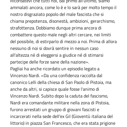
Ricordatevi che tutti noi, dal primo all'ultimo, siamo
ammalati ancora, come lo è e lo sarà per molto tempo il
nostro disgraziato popolo del male fascista che si
chiama prepotenza, disonestà, ambizioni, gerarchismo,
strafottenza. Dobbiamo dunque prima ancora di
combattere questo male negli altri cercare, nei limiti
del possibile, di estirparlo di mezzo a noi. Prima di allora
nessuno di noi si dovrà sentire in nessun caso
all'altezza né di eleggersi a giudice né di stimarsi
partecipe delle forze sane della nazione».
Pagliai ha anche ricordato un episodio legato a
Vincenzo Nardi. «Da una confidenza raccolta dal
canonico Lelli della chiesa di San Paolo di Pistoia, ma
anche da altri, si capisce quale fosse l'animo di
Vincenzo Nardi. Subito dopo la caduta del fascismo,
Nardi era comandante militare nella zona di Pistoia,
furono arrestati un gruppo di giovani fascisti e
incarcerati nella sede dell'ex Gil (Gioventù italiana del
littorio) in piazza San Francesco, che era stata prigione