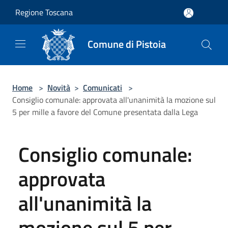
Salta al contenuto principale
Regione Toscana
Comune di Pistoia
Home
>
Novità
>
Comunicati
>
Consiglio comunale: approvata all'unanimità la mozione sul
5 per mille a favore del Comune presentata dalla Lega
Consiglio comunale:
approvata
all'unanimità la
mozione sul 5 per