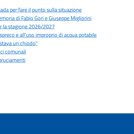
da per fare il punto sulla situazione
oria di Fabio Gori e Giuseppe Migliorini
 per la stagione 2026/2027
o spreco e all’uso improprio di acqua potabile
astava un chiodo"
fici comunali
bbruciamenti