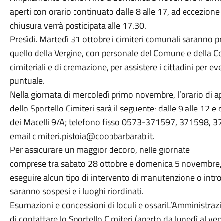
aperti con orario continuato dalle 8 alle 17, ad eccezio
chiusura verrà posticipata alle 17.30.
Presìdi. Martedì 31 ottobre i cimiteri comunali saranno pre
quello della Vergine, con personale del Comune e della Co
cimiteriali e di cremazione, per assistere i cittadini per ev
puntuale.
Nella giornata di mercoledì primo novembre, l’orario di a
dello Sportello Cimiteri sarà il seguente: dalle 9 alle 12 e 
dei Macelli 9/A; telefono fisso 0573-371597, 371598, 
email cimiteri.pistoia@coopbarbarab.it.
Per assicurare un maggior decoro, nelle giornate
comprese tra sabato 28 ottobre e domenica 5 novembre, al
eseguire alcun tipo di intervento di manutenzione o introd
saranno sospesi e i luoghi riordinati.
Esumazioni e concessioni di loculi e ossariL’Amministraz
di contattare lo Sportello Cimiteri (aperto da lunedì al ven