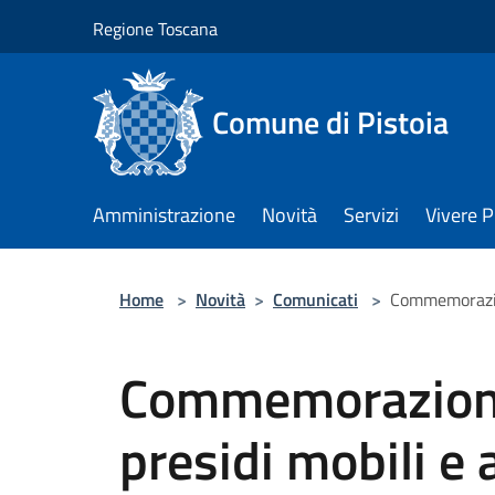
Salta al contenuto principale
Regione Toscana
Comune di Pistoia
Amministrazione
Novità
Servizi
Vivere P
Home
>
Novità
>
Comunicati
>
Commemorazione
Commemorazione 
presidi mobili e 