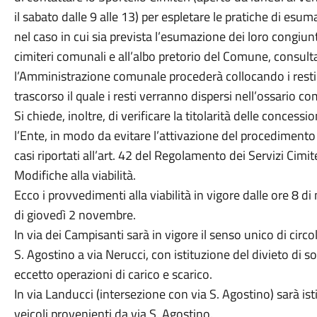
il sabato dalle 9 alle 13) per espletare le pratiche di es
nel caso in cui sia prevista l’esumazione dei loro congiunt
cimiteri comunali e all’albo pretorio del Comune, consult
l’Amministrazione comunale procederà collocando i resti 
trascorso il quale i resti verranno dispersi nell’ossario c
Si chiede, inoltre, di verificare la titolarità delle concessio
l’Ente, in modo da evitare l’attivazione del procedimento
casi riportati all’art. 42 del Regolamento dei Servizi Cimite
Modifiche alla viabilità.
Ecco i provvedimenti alla viabilità in vigore dalle ore 8 di
di giovedì 2 novembre.
In via dei Campisanti sarà in vigore il senso unico di circ
S. Agostino a via Nerucci, con istituzione del divieto di s
eccetto operazioni di carico e scarico.
In via Landucci (intersezione con via S. Agostino) sarà istit
veicoli provenienti da via S. Agostino.