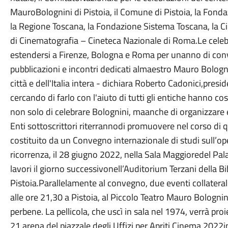
MauroBolognini di Pistoia, il Comune di Pistoia, la Fonda
la Regione Toscana, la Fondazione Sistema Toscana, la C
di Cinematografia – Cineteca Nazionale di Roma.Le celebr
estendersi a Firenze, Bologna e Roma per unanno di conveg
pubblicazioni e incontri dedicati almaestro Mauro Bologn
città e dell'Italia intera - dichiara Roberto Cadonici,presi
cercando di farlo con l'aiuto di tutti gli entiche hanno co
non solo di celebrare Bolognini, maanche di organizzare e
Enti sottoscrittori riterrannodi promuovere nel corso di q
costituito da un Convegno internazionale di studi sull’ope
ricorrenza, il 28 giugno 2022, nella Sala Maggioredel Pal
lavori il giorno successivonell’Auditorium Terzani della B
Pistoia.Parallelamente al convegno, due eventi collateral
alle ore 21,30 a Pistoia, al Piccolo Teatro Mauro Bolognini 
perbene. La pellicola, che uscì in sala nel 1974, verrà pr
21 arena del piazzale degli Uffizi per Apriti Cinema 202