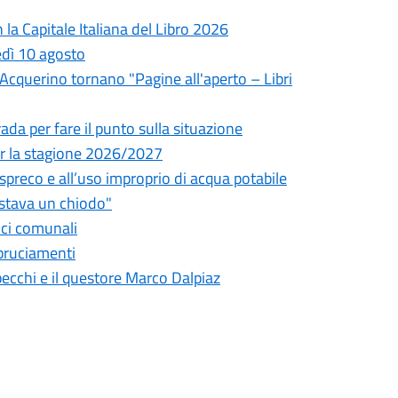
la Capitale Italiana del Libro 2026
edì 10 agosto
l'Acquerino tornano "Pagine all'aperto – Libri
da per fare il punto sulla situazione
 per la stagione 2026/2027
o spreco e all’uso improprio di acqua potabile
astava un chiodo"
fici comunali
bbruciamenti
pecchi e il questore Marco Dalpiaz