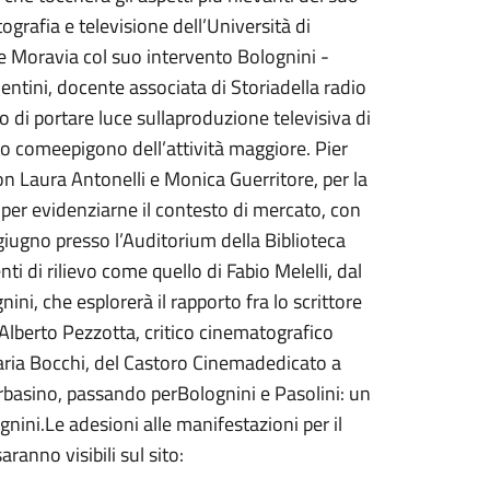
ografia e televisione dell’Università di
 e Moravia col suo intervento Bolognini -
lentini, docente associata di Storiadella radio
to di portare luce sullaproduzione televisiva di
lo comeepigono dell’attività maggiore. Pier
on Laura Antonelli e Monica Guerritore, per la
per evidenziarne il contesto di mercato, con
giugno presso l’Auditorium della Biblioteca
i di rilievo come quello di Fabio Melelli, dal
nini, che esplorerà il rapporto fra lo scrittore
, Alberto Pezzotta, critico cinematografico
aria Bocchi, del Castoro Cinemadedicato a
Arbasino, passando perBolognini e Pasolini: un
gnini.Le adesioni alle manifestazioni per il
anno visibili sul sito: