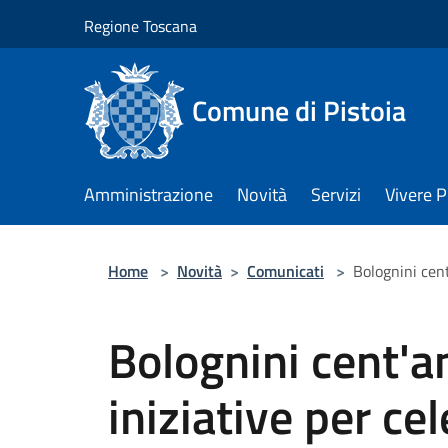
Salta al contenuto principale
Regione Toscana
Comune di Pistoia
Amministrazione
Novità
Servizi
Vivere P
Home
>
Novità
>
Comunicati
>
Bolognini cent'
Bolognini cent'an
iniziative per cel