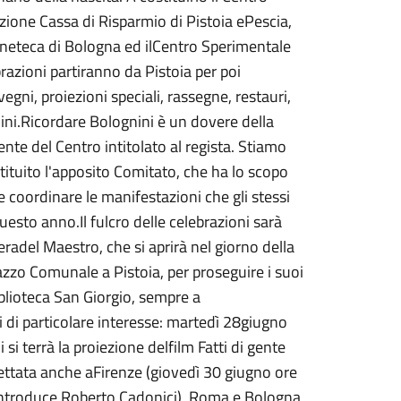
zione Cassa di Risparmio di Pistoia ePescia,
ineteca di Bologna ed ilCentro Sperimentale
azioni partiranno da Pistoia per poi
ni, proiezioni speciali, rassegne, restauri,
ini.Ricordare Bolognini è un dovere della
dente del Centro intitolato al regista. Stiamo
stituito l'apposito Comitato, che ha lo scopo
 coordinare le manifestazioni che gli stessi
uesto anno.Il fulcro delle celebrazioni sarà
radel Maestro, che si aprirà nel giorno della
azzo Comunale a Pistoia, per proseguire i suoi
iblioteca San Giorgio, sempre a
i di particolare interesse: martedì 28giugno
si terrà la proiezione delfilm Fatti di gente
oiettata anche aFirenze (giovedì 30 giugno ore
2introduce Roberto Cadonici), Roma e Bologna,