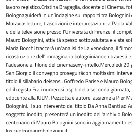
lavoro registico.Cristina Bragaglia, docente di Cinema, fot
Bolognaguiderà in un’indagine sui rapporti tra Bolognini
Moravia: letture, trascrizioni e interpretazioni; a Paola Va
e della televisione presso l'Università di Firenze, il compi
Mauro Bolognini, attività spesso sottovalutata e vista so
Maria Bocchi traccerà un’analisi de La venexiana, il filmc
ricostruzione dell'immaginario bologninianoen travesti e 
l’adesione al filone del cinemasexy-intellò.Mercoledì 29 
San Giorgio il convegno proseguiràcon moltissimi intervent
titolo Il sillabario deisensi. Goffredo Parise e Mauro Bolog
ed il regista.Fra i numerosi ospiti della seconda giornata
edocente alla IULM. Pezzotta è autore, assieme a Pier M
Bolognini. Il suo intervento dal titolo Da Anna Banti ad 
soggetto inedito, presenterà un inedito dell'archivio Bolo
centenario di Mauro Bolognini sono in aggiornamento esar
lnx.centromaurobolognini.it