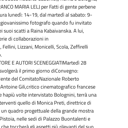
FRANCO MARIA LELJ per Fatti di gente perbene
tura lunedì: 14-19, dal martedì al sabato: 9-
un giovanissimo fotografo quando fu invitato
i suoi scatti a Raina Kabaivanska. A lui,
rie di collaborazioni in
llini, Lizzani, Monicelli, Scola, Zeffirelli
o.
ORE E AUTORI SCENEGGIATIMartedì 28
svolgerà il primo giorno diConvegno:
esidente del ComitatoNazionale Roberto
n Antoine Gili,critico cinematografico francese
e hapiù volte intervistato Bolognini, terrà una
terventi quello di Monica Preti, direttrice di
à un quadro progettuale della grande mostra
istoia, nelle sedi di Palazzo Buontalenti e
he toccherà gli aspetti più rilevanti del suo