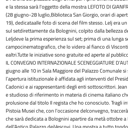
e la stessa sarà l'oggetto della mostra LEFOTO DI GIAN
(28 giugno-28 luglio,Biblioteca San Giorgio, orari di aper
19), dedicataalle foto di scena del film stesso. Lelj era 
sul setdirettamente da Bolognini, colpito dalla bellezza de
Leljdeve la prima esperienza sul set; prima di una lunga se
campocinematografico, che lo videro al fianco di Visconti, Fe
ealtri.Tutte le iniziative sono gratuite ed aperte al pubblic
IL CONVEGNO INTERNAZIONALE SCENEGGIATURE D’AUT
giugno alle 10 in Sala Maggiore del Palazzo Comunale si 
l’apertura istituzionale è affidata agli interventi del Pr
Cadonici e ai rappresentanti degli enti sottoscrittori. Jea
e studioso di riferimento in materia di cinema italiano ch
prolusione dal titolo Il regista che ho conosciuto. Tragli in
Pistoia Musei che, con l’occasione delconvegno, traccer
che sarà dedicata a Bolognini apartire da metà ottobre a P
dell’Antico Palazzo deiVescovi. Una mostra a tutto tondo c