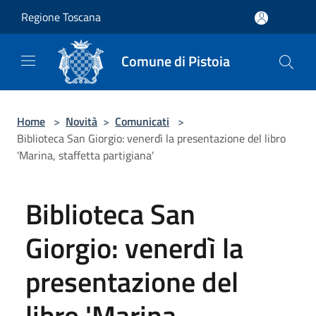
Salta al contenuto principale
Regione Toscana
Comune di Pistoia
Home
>
Novità
>
Comunicati
>
Biblioteca San Giorgio: venerdì la presentazione del libro
'Marina, staffetta partigiana'
Biblioteca San
Giorgio: venerdì la
presentazione del
libro 'Marina,