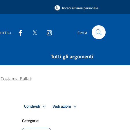
Accedi all'area personale
uici su
Cerca
Tutti gli argomenti
 Costanza Ballati
Condividi
Vedi azioni
Categorie: