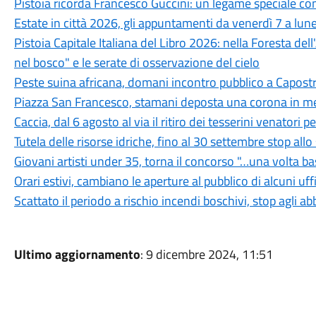
Pistoia ricorda Francesco Guccini: un legame speciale con 
Estate in città 2026, gli appuntamenti da venerdì 7 a lun
Pistoia Capitale Italiana del Libro 2026: nella Foresta del
nel bosco" e le serate di osservazione del cielo
Peste suina africana, domani incontro pubblico a Capostra
Piazza San Francesco, stamani deposta una corona in mem
Caccia, dal 6 agosto al via il ritiro dei tesserini venatori
Tutela delle risorse idriche, fino al 30 settembre stop all
Giovani artisti under 35, torna il concorso "…una volta b
Orari estivi, cambiano le aperture al pubblico di alcuni uf
Scattato il periodo a rischio incendi boschivi, stop agli a
Ultimo aggiornamento
: 9 dicembre 2024, 11:51