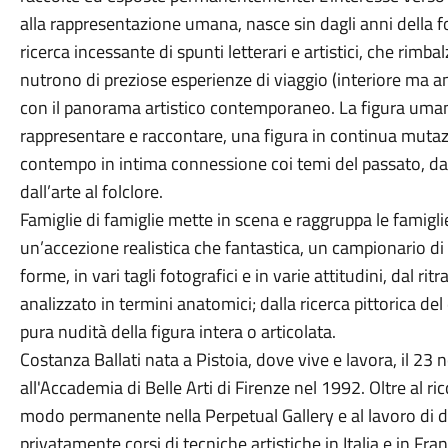
alla rappresentazione umana, nasce sin dagli anni della f
ricerca incessante di spunti letterari e artistici, che rimb
nutrono di preziose esperienze di viaggio (interiore ma a
con il panorama artistico contemporaneo. La figura umana 
rappresentare e raccontare, una figura in continua mutaz
contempo in intima connessione coi temi del passato, dalla 
dall’arte al folclore.
Famiglie di famiglie mette in scena e raggruppa le famiglie
un’accezione realistica che fantastica, un campionario di fi
forme, in vari tagli fotografici e in varie attitudini, dal r
analizzato in termini anatomici; dalla ricerca pittorica del 
pura nudità della figura intera o articolata.
Costanza Ballati nata a Pistoia, dove vive e lavora, il 23
all'Accademia di Belle Arti di Firenze nel 1992. Oltre al ri
modo permanente nella Perpetual Gallery e al lavoro di doc
privatamente corsi di tecniche artistiche in Italia e in Fran