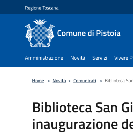
Salta al contenuto principale
Regione Toscana
Comune di Pistoia
Amministrazione
Novità
Servizi
Vivere P
Home
>
Novità
>
Comunicati
>
Biblioteca San
Biblioteca San G
inaugurazione de