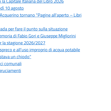
la Capitale Italiana del Libro 2026
edì 10 agosto
l'Acquerino tornano "Pagine all'aperto – Libri
da per fare il punto sulla situazione
oria di Fabio Gori e Giuseppe Migliorini
 per la stagione 2026/2027
o spreco e all’uso improprio di acqua potabile
astava un chiodo"
fici comunali
bbruciamenti