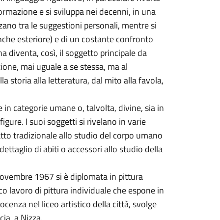
ormazione e si sviluppa nei decenni, in una
alzano tra le suggestioni personali, mentre si
nche esteriore) e di un costante confronto
diventa, così, il soggetto principale da
ione, mai uguale a se stessa, ma al
storia alla letteratura, dal mito alla favola,
 in categorie umane o, talvolta, divine, sia in
gure. I suoi soggetti si rivelano in varie
itratto tradizionale allo studio del corpo umano
dettaglio di abiti o accessori allo studio della
 novembre 1967 si è diplomata in pittura
cco lavoro di pittura individuale che espone in
enza nel liceo artistico della città, svolge
cia, a Nizza.