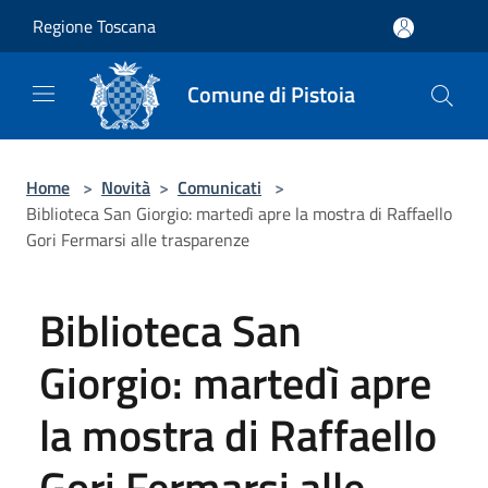
Salta al contenuto principale
Regione Toscana
Comune di Pistoia
Home
>
Novità
>
Comunicati
>
Biblioteca San Giorgio: martedì apre la mostra di Raffaello
Gori Fermarsi alle trasparenze
Biblioteca San
Giorgio: martedì apre
la mostra di Raffaello
Gori Fermarsi alle