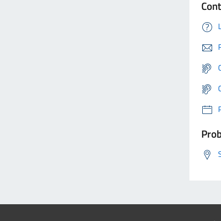
Cont
Prob