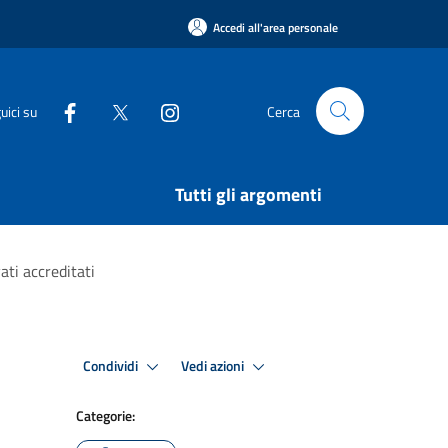
Accedi all'area personale
uici su
Cerca
Tutti gli argomenti
ati accreditati
Condividi
Vedi azioni
Categorie: