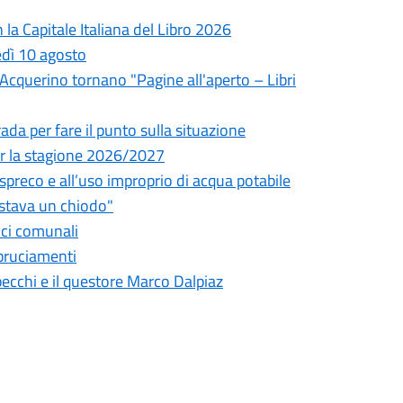
la Capitale Italiana del Libro 2026
edì 10 agosto
l'Acquerino tornano "Pagine all'aperto – Libri
da per fare il punto sulla situazione
 per la stagione 2026/2027
o spreco e all’uso improprio di acqua potabile
astava un chiodo"
fici comunali
bbruciamenti
pecchi e il questore Marco Dalpiaz