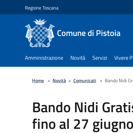
Salta al contenuto principale
Regione Toscana
Comune di Pistoia
Amministrazione
Novità
Servizi
Vivere P
Home
>
Novità
>
Comunicati
>
Bando Nidi Gra
Bando Nidi Grat
fino al 27 giugno