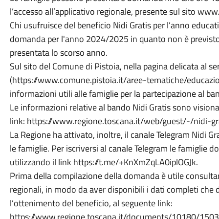
l’accesso all’applicativo regionale, presente sul sito www.
Chi usufruisce del beneficio Nidi Gratis per l’anno educ
domanda per l'anno 2024/2025 in quanto non è previsto
presentata lo scorso anno.
Sul sito del Comune di Pistoia, nella pagina delicata al s
(https://www.comune.pistoia.it/aree-tematiche/educazion
informazioni utili alle famiglie per la partecipazione al ba
Le informazioni relative al bando Nidi Gratis sono visionab
link: https://www.regione.toscana.it/web/guest/-/nidi-gra
La Regione ha attivato, inoltre, il canale Telegram Nidi G
le famiglie. Per iscriversi al canale Telegram le famiglie d
utilizzando il link https://t.me/+KnXmZqLA0iplOGJk.
Prima della compilazione della domanda è utile consultare l
regionali, in modo da aver disponibili i dati completi ch
l’ottenimento del beneficio, al seguente link:
https://www.regione.toscana.it/documents/10180/1503