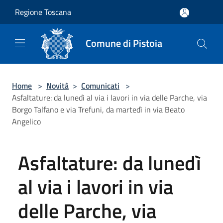
Salta al contenuto principale
Regione Toscana
Comune di Pistoia
Home
>
Novità
>
Comunicati
>
Asfaltature: da lunedì al via i lavori in via delle Parche, via
Borgo Talfano e via Trefuni, da martedì in via Beato
Angelico
Asfaltature: da lunedì
al via i lavori in via
delle Parche, via