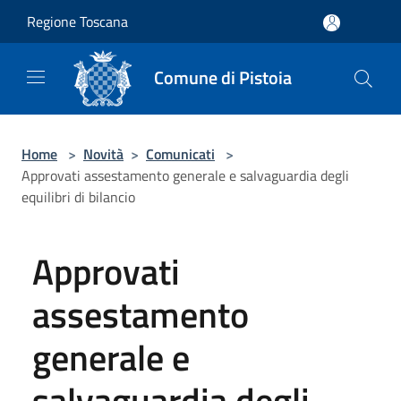
Salta al contenuto principale
Regione Toscana
Comune di Pistoia
Home
>
Novità
>
Comunicati
>
Approvati assestamento generale e salvaguardia degli
equilibri di bilancio
Approvati
assestamento
generale e
salvaguardia degli