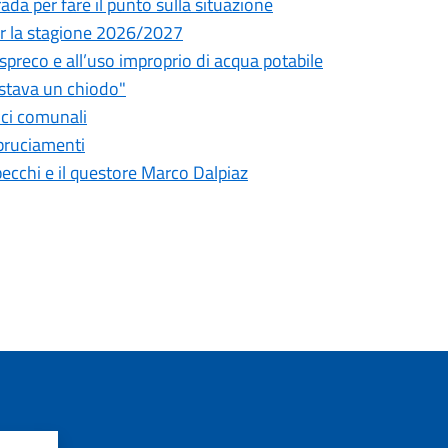
da per fare il punto sulla situazione
 per la stagione 2026/2027
o spreco e all’uso improprio di acqua potabile
astava un chiodo"
fici comunali
bbruciamenti
pecchi e il questore Marco Dalpiaz