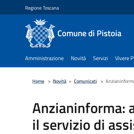
Salta al contenuto principale
Regione Toscana
Comune di Pistoia
Amministrazione
Novità
Servizi
Vivere P
Home
>
Novità
>
Comunicati
>
Anzianinforma:
Anzianinforma: 
il servizio di as