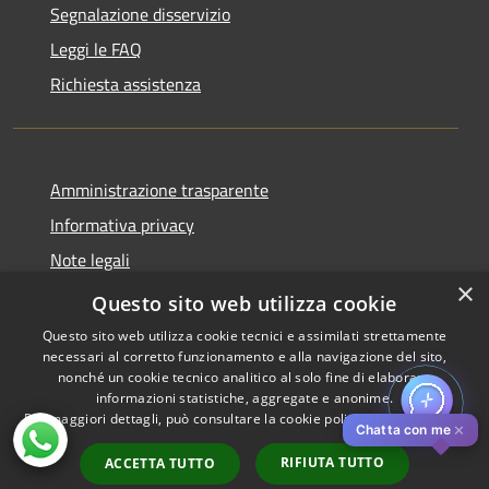
Segnalazione disservizio
Leggi le FAQ
Richiesta assistenza
Amministrazione trasparente
Informativa privacy
Note legali
×
Dichiarazione di accessibilità
Questo sito web utilizza cookie
Questo sito web utilizza cookie tecnici e assimilati strettamente
necessari al corretto funzionamento e alla navigazione del sito,
nonché un cookie tecnico analitico al solo fine di elaborare
informazioni statistiche, aggregate e anonime.
RSS
Copyright © 2026 • Comune di
Per maggiori dettagli, può consultare la cookie policy al seguente
link
Accessibilità
Pistoia • Powered by
✕
Chatta con me
Privacy
Municipium
Accesso
•
RIFIUTA TUTTO
ACCETTA TUTTO
Cookie
redazione