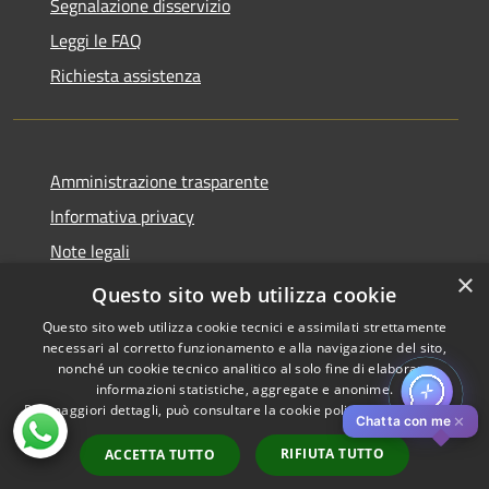
Segnalazione disservizio
Leggi le FAQ
Richiesta assistenza
Amministrazione trasparente
Informativa privacy
Note legali
×
Dichiarazione di accessibilità
Questo sito web utilizza cookie
Questo sito web utilizza cookie tecnici e assimilati strettamente
necessari al corretto funzionamento e alla navigazione del sito,
nonché un cookie tecnico analitico al solo fine di elaborare
informazioni statistiche, aggregate e anonime.
RSS
Copyright © 2026 • Comune di
Per maggiori dettagli, può consultare la cookie policy al seguente
link
Accessibilità
Pistoia • Powered by
✕
Chatta con me
Privacy
Municipium
Accesso
•
RIFIUTA TUTTO
ACCETTA TUTTO
Cookie
redazione