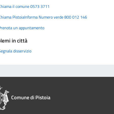
Chiama il comune 0573 3711
Chiama PistoiaInforma Numero verde 800 012 146
Prenota un appuntamento
lemi in città
Segnala disservizio
Comune di Pistoia