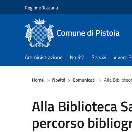
Salta al contenuto principale
Regione Toscana
Comune di Pistoia
Amministrazione
Novità
Servizi
Vivere P
Home
>
Novità
>
Comunicati
>
Alla Bibliotec
Alla Biblioteca S
percorso bibliogr