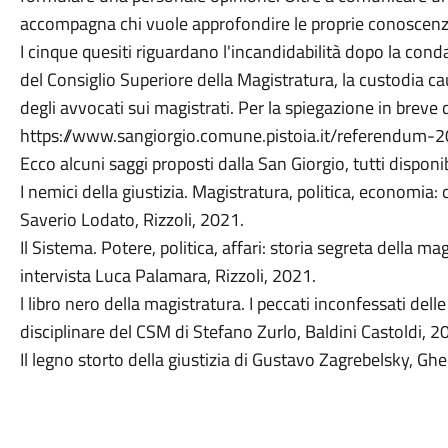
accompagna chi vuole approfondire le proprie conoscenze 
I cinque quesiti riguardano l'incandidabilità dopo la conda
del Consiglio Superiore della Magistratura, la custodia ca
degli avvocati sui magistrati. Per la spiegazione in breve de
https://www.sangiorgio.comune.pistoia.it/referendum-20
Ecco alcuni saggi proposti dalla San Giorgio, tutti disponibil
I nemici della giustizia. Magistratura, politica, economia: 
Saverio Lodato, Rizzoli, 2021.
Il Sistema. Potere, politica, affari: storia segreta della ma
intervista Luca Palamara, Rizzoli, 2021.
l libro nero della magistratura. I peccati inconfessati del
disciplinare del CSM di Stefano Zurlo, Baldini Castoldi, 2
Il legno storto della giustizia di Gustavo Zagrebelsky, G