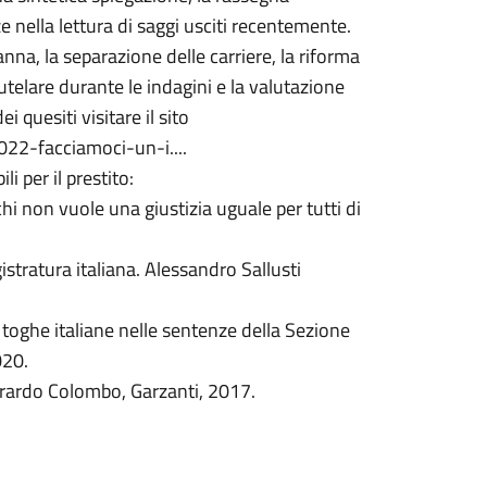
nella lettura di saggi usciti recentemente.
nna, la separazione delle carriere, la riforma
utelare durante le indagini e la valutazione
i quesiti visitare il sito
22-facciamoci-un-i....
i per il prestito:
chi non vuole una giustizia uguale per tutti di
gistratura italiana. Alessandro Sallusti
le toghe italiane nelle sentenze della Sezione
020.
herardo Colombo, Garzanti, 2017.