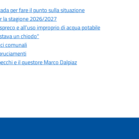
da per fare il punto sulla situazione
 per la stagione 2026/2027
o spreco e all’uso improprio di acqua potabile
astava un chiodo"
fici comunali
bbruciamenti
pecchi e il questore Marco Dalpiaz