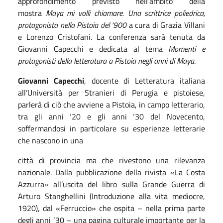
approfondimento previsto nell’ambito della
mostra
Maya mi volli chiamare. Una scrittrice poliedrica,
protagonista nella Pistoia del ‘900
a cura di Grazia Villani
e Lorenzo Cristofani. La conferenza sarà tenuta da
Giovanni Capecchi e dedicata al tema
Momenti e
protagonisti della letteratura a Pistoia negli anni di Maya
.
Giovanni Capecchi
, docente di Letteratura italiana
all’Università per Stranieri di Perugia e pistoiese,
parlerà di ciò che avviene a Pistoia, in campo letterario,
tra gli anni ‘20 e gli anni ‘30 del Novecento,
soffermandosi in particolare su esperienze letterarie
che nascono in una
città di provincia ma che rivestono una rilevanza
nazionale. Dalla pubblicazione della rivista «La Costa
Azzurra» all’uscita del libro sulla Grande Guerra di
Arturo Stanghellini (Introduzione alla vita mediocre,
1920), dal «Ferruccio» che ospita – nella prima parte
degli anni ‘30 – una pagina culturale importante per la