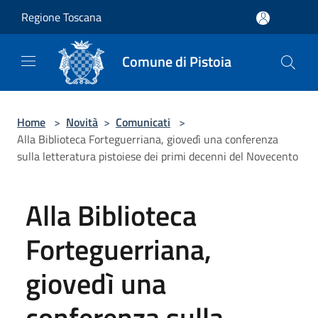
Salta al contenuto principale
Regione Toscana
Comune di Pistoia
Home
>
Novità
>
Comunicati
>
Alla Biblioteca Forteguerriana, giovedì una conferenza
sulla letteratura pistoiese dei primi decenni del Novecento
Alla Biblioteca
Forteguerriana,
giovedì una
conferenza sulla