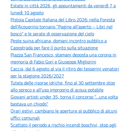
Estate in città 2026, gli appuntamenti da venerdì 7 a
lunedì 10 agosto
Pistoia Capitale Italiana del Libro 2026: nella Foresta
dell'Acquerino tornano "Pagine all'aperto – Libri nel
bosco" e le serate di osservazione del cielo
Peste suina africana, domani incontro pubblico a
Capostrada per fare il punto sulla situazione
Piazza San Francesco, stamani deposta una corona in
memoria di Fabio Gori e Giuseppe Migliorini
Caccia, dal 6 agosto al via il ritiro dei tesserini venatori
per la stagione 2026/2027
Tutela delle risorse idriche, fino al 30 settembre stop
allo spreco e all’uso improprio di acqua potabile
Giovani artisti under 35, torna il concorso "…una volta
bastava un chiodo"
Orari estivi, cambiano le aperture al pubblico di alcuni
uffici comunali
Scattato il periodo a rischio incendi boschivi, stop agli