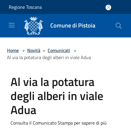
Salta al contenuto principale
Regione Toscana
Comune di Pistoia
Home
>
Novità
>
Comunicati
>
Al via la potatura degli alberi in viale Adua
Al via la potatura
degli alberi in viale
Adua
Consulta il Comunicato Stampa per sapere di più